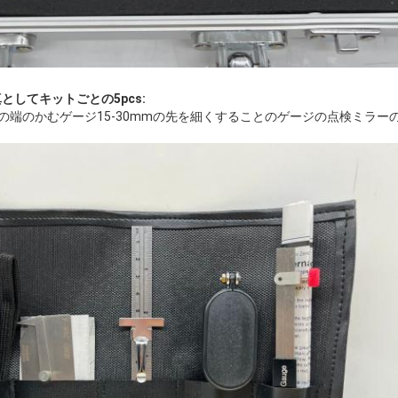
写真としてキットごとの5pcs:
ACの端のかむゲージ15-30mmの先を細くすることのゲージの点検ミラー