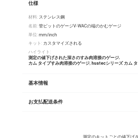
仕様
材料:
ステンレス鋼
名前:
管ピットのゲージV-WACの端のかむゲージ
単位:
mm/inch
キット:
カスタマイズされる
ハイライト:
,
測定の値下げされた深さのすみ肉溶接のゲージ
,
カム タイプすみ肉溶接のゲージ
huatecシリーズ カム 
基本情報
お支払配送条件
測定のキットごとの値下げされ