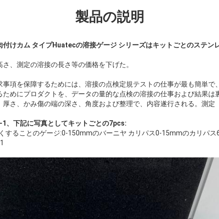
製品の説明
付けカム タイプHuatecの溶接ゲージ シリーズはキットごとのステンレ
高さ、測定の溶接の長さ等の価格を下げた。
求事項を保障するためには、溶接の点検定規テストの仕事が最も簡単で
るためにプロダクトを、データの量的な点検の溶接の仕事および結果は
、厚さ、かみ傷の端の深さ、角度および整理で、内容遂行される。測定
T-1、下記に写真としてキットごとの7pcs:
細くすることのゲージ:0-150mmのバーニヤ カリパス0-15mmのカリパス
1