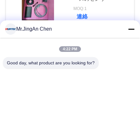
い
MOQ:1
連絡
Mr.JingAn Chen
引
人気カテゴリ
すべて
用
4:22 PM
を
超音波探傷器
超音波厚さ計
Good day, what product are you looking for?
要
求
厚さ計コーティング
ポータブル硬度計
し
X線のパイプラインの
X線探傷器
な
クローラー
さ
ホリデー検出器
磁性粒子のテスト
い