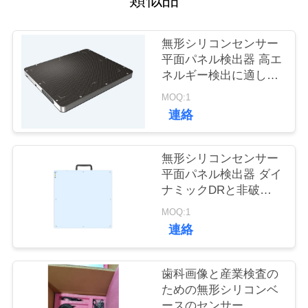
質
管
無形シリコンセンサー
理
平面パネル検出器 高エ
ネルギー検出に適した
軽量 15MV
MOQ:1
私
連絡
達
無形シリコンセンサー
に
平面パネル検出器 ダイ
連
ナミックDRと非破壊
テスト
MOQ:1
絡
連絡
し
な
歯科画像と産業検査の
ための無形シリコンベ
さ
ースのセンサー