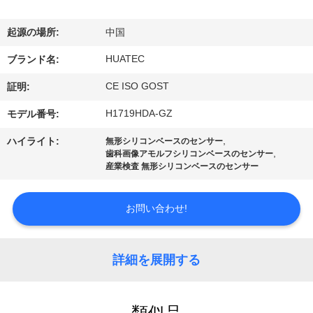
達
に
起源の場所:
中国
つ
HUATEC
ブランド名:
い
CE ISO GOST
証明:
て
H1719HDA-GZ
モデル番号:
,
ハイライト:
無形シリコンベースのセンサー
,
歯科画像アモルフシリコンベースのセンサー
工
産業検査 無形シリコンベースのセンサー
場
お問い合わせ!
旅
行
詳細を展開する
品
類似品