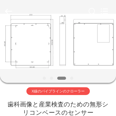
©
2011
-
2026
HUATEC
GROUP
CORPORATION.
All
家
Rights
Reserved.
プ
ロ
ダ
ク
ト
X線のパイプラインのクローラー
歯科画像と産業検査のための無形シ
私
リコンベースのセンサー