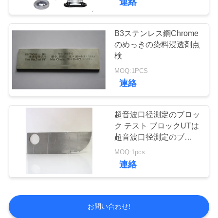
連絡
B3ステンレス鋼Chrome
のめっきの染料浸透剤点
検
MOQ:1PCS
連絡
超音波口径測定のブロッ
ク テスト ブロックUTは
超音波口径測定のブロッ
クの製造業者を妨げる
MOQ:1pcs
連絡
お問い合わせ!