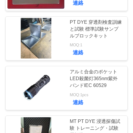
連絡
地
PT DYE 穿透剤検査訓練
図
と試験 標準試験サンプ
ルブロックキット
PRIVACY
MOQ:1
連絡
POLICY
アルミ合金のポケット
LED殺菌灯365nm紫外
バンドIEC 60529
MOQ:1pcs
連絡
MT PT DYE 浸透探傷試
験 トレーニング・試験