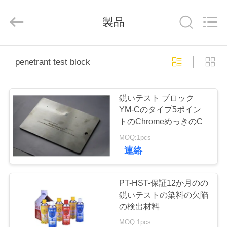
©
2011
-
製品
2026
HUATEC
GROUP
CORPORATION.
All
家
Rights
Reserved.
penetrant test block
プ
鋭いテスト ブロック
ロ
YM-Cのタイプ5ポイン
トのChromeめっきのC
ダ
MOQ:1pcs
ク
連絡
ト
PT-HST-保証12か月のの
鋭いテストの染料の欠陥
私
の検出材料
MOQ:1pcs