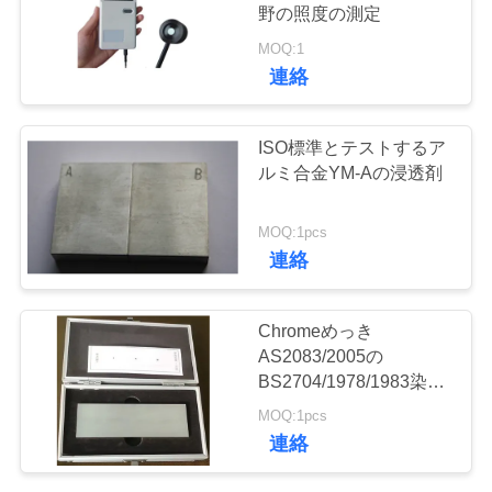
質
野の照度の測定
管
MOQ:1
連絡
理
ISO標準とテストするア
私
ルミ合金YM-Aの浸透剤
達
MOQ:1pcs
に
連絡
連
Chromeめっき
絡
AS2083/2005の
BS2704/1978/1983染料
し
浸透剤点検テスト ブロ
MOQ:1pcs
ック
な
連絡
さ