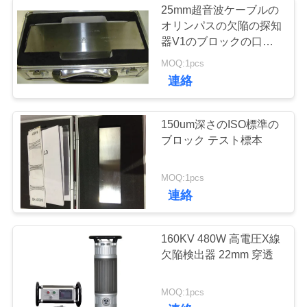
25mm超音波ケーブルの
オリンパスの欠陥の探知
器V1のブロックの口径
測定
MOQ:1pcs
連絡
150um深さのISO標準の
ブロック テスト標本
MOQ:1pcs
連絡
160KV 480W 高電圧X線
欠陥検出器 22mm 穿透
MOQ:1pcs