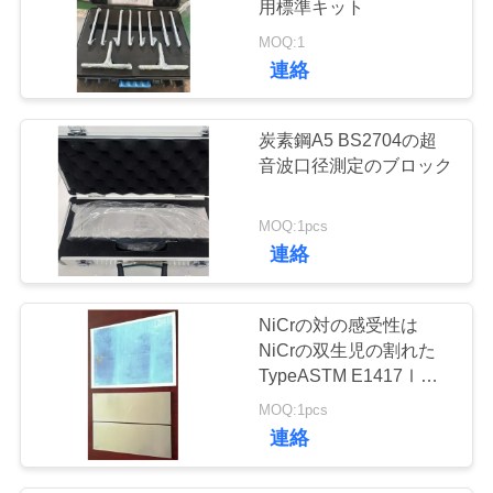
用標準キット
MOQ:1
連絡
炭素鋼A5 BS2704の超
音波口径測定のブロック
MOQ:1pcs
連絡
NiCrの対の感受性は
NiCrの双生児の割れた
TypeASTM E1417Ⅰ
AMS 2647D ISO 3452
MOQ:1pcs
JIS Z 2343-3にパネルを
連絡
はめる