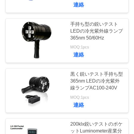
達
連絡
に
つ
手持ち型の鋭いテスト
LEDの冷光紫外線ランプ
い
365nm 50/60Hz
て
MOQ:1pcs
連絡
工
黒く鋭いテスト手持ち型
場
365nm LEDの冷光紫外
線ランプAC100-240V
旅
MOQ:1pcs
行
連絡
品
200klx鋭いテストのポケ
ットLuminometer産業分