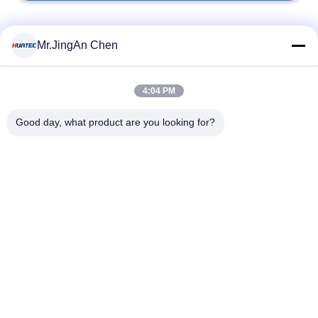
人気カテゴリ
すべて
Mr.JingAn Chen
超音波探傷器
超音波厚さ計
4:04 PM
Good day, what product are you looking for?
厚さ計コーティング
ポータブル硬度計
X線のパイプラインの
X線探傷器
クローラー
ホリデー検出器
磁性粒子のテスト
予約購読して下