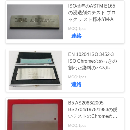
ISO標準のASTM E165
い
の浸透剤のテスト ブロ
ック テスト標本YM-A
引
MOQ:1pcs
連絡
用
を
EN 10204 ISO 3452-3
ISO Chromeのめっきの
要
割れた染料のパネルをテ
求
ストするタイプIIの浸透
MOQ:1pcs
剤
連絡
し
な
B5 AS2083/2005
さ
BS2704/1978/1983の鋭
いテストのChromeめっ
い
きの染料はパネルをはめ
MOQ:1pcs
る