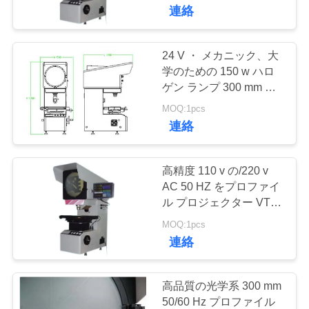
達
連絡
に
つ
24 V ・ メカニック、大
108
学のための 150 w ハロ
い
厚さ計コーティン
ゲン ランプ 300 mm プ
ロファイル プロジェク
て
MOQ:1pcs
グ
ター VT-12-1550T
連絡
工
高精度 110 v の/220 v
場
AC 50 HZ をプロファイ
ル プロジェクター VT-
60
旅
12-2010T のメカニッ
MOQ:1pcs
ク、電子
行
連絡
ポータブル硬度計
品
高品質の光学系 300 mm
50/60 Hz プロファイル