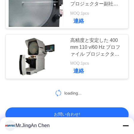
質
プロジェクター副社
長-12-2010年
管
MOQ:1pcs
132
連絡
理
X線探傷器
高精度と安定した 400
私
mm 110 v/60 Hz プロフ
ァイル プロジェクター
達
HB - 産業、大学 16
MOQ:1pcs
に
連絡
連
35
X線のパイプライン
loading...
絡
し
のクローラー
お問い合わせ!
な
Mr.JingAn Chen
さ