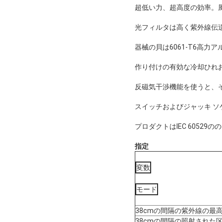
超低い力、超高度の効率。
光フィルタは高く紫外線伝
器械の貝は6061-T6高
作り付けの有効な冷却ひれ
反磁気干渉機能を使うと、
スイッチおよびジャッキ ソケ
プロダクトはIEC 605
指定
変数
モード
38cmの間隔の紫外線の最
38cmの間隔の照射された