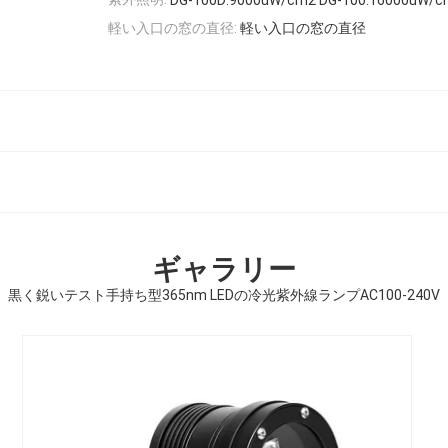
DG-100D:9000uW/cm2 DG-100:16000uW/
軽い入口の窓の直径:
軽い入口の窓の直径
ギャラリー
黒く鋭いテスト手持ち型365nm LEDの冷光紫外線ランプAC100-240V