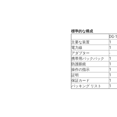
標準的な構成
DG-
主要な装置
1
電力線
1
アダプター
-
携帯用バックパック
1
防護眼鏡
1
操作の指示
1
証明
1
保証カード
1
パッキング リスト
1