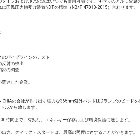
のタイプおよび冷光の源はいつでも使用可能です。すべてのアルミ合金
国民圧力軸受け装置NDTの標準（NB/T 47013-2015）合わせます。
出
スのパイプラインのテスト
の反射の検出
門家の調査
の関連した企業。
本NICHIAの会社が作り出す強力な365nm紫外バンドLEDランプのビード
クトルから放します。
000時間まで、有効な、エネルギー保存および環境保護に達します。
の出力、クィック・スタートは、最高の照度に達することができます。