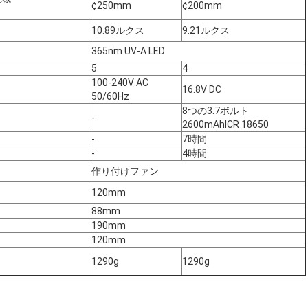
¢250mm
¢200mm
10.89ルクス
9.21ルクス
365nm UV-A LED
5
4
100-240V AC
16.8V DC
50/60Hz
8つの3.7ボルト
-
2600mAhICR 18650
-
7時間
-
4時間
作り付けファン
120mm
88mm
190mm
120mm
1290g
1290g