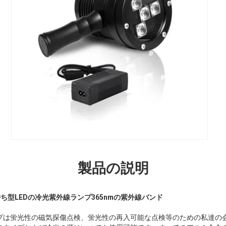
製品の説明
手持ち型LEDの冷光紫外線ランプ365nmの紫外線バンド
ンプは蛍光性の磁気探傷点検、蛍光性の再入可能な点検等のための私達の