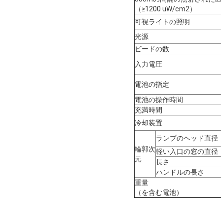
（≥1200 uW/cm2）
可視ライトの照明
光源
ビードの数
入力電圧
電池の指定
電池の操作時間
充満時間
冷却装置
ランプのヘッド直径
輪郭次
軽い入口の窓の直径
元
長さ
ハンドルの長さ
重量
（を含む電池）