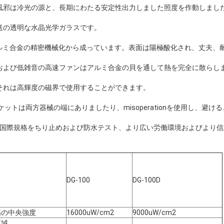
風邪は冷光の源と、長期にわたる安定性出力しました照度を作動しまし
送の透明な水晶光学ガラスです。
力アルミ合金の精密機械化から成っています。表面は陽極酸化され、丈夫、
および低雑音の高速ファンはアルミ合金の貝を通して熱を完全に散らし
それは高輝度の磁界で使用することができます。
ットは両方器械の端にありましたり、misoperationを使用し、避け
29のの国際規格をちり止めおよび防水テスト、より広い労働環境およびより
DG-100
DG-100D
高の中央強度
16000uW/cm2
9000uW/cm2
区域