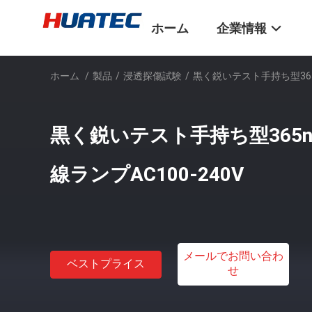
ホーム
企業情報
ホーム
/
製品
/
浸透探傷試験
/
黒く鋭いテスト手持ち型365n
黒く鋭いテスト手持ち型365n
線ランプAC100-240V
メールでお問い合わ
ベストプライス
せ