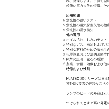
れ、発達します。手持ち型
超低い電力損失の特徴。それは
応用範囲
蛍光性の鋭いテスト
蛍光性の磁気探傷欠陥の検
蛍光性の漏水検知
他の適用
オイル汚れ、しみのテスト
特別なガス、石油およびガ
特別な材料のための蛍光性
犯罪調査および法的医療専
紙幣の証明、宝石の感謝
農業、食糧、治療および他
特徴および性能
HUATEC DGシリーズは日
紫外線C要素の純粋なスペ
ランプのビードの寿命は20
つけられてとすぐ高い発電