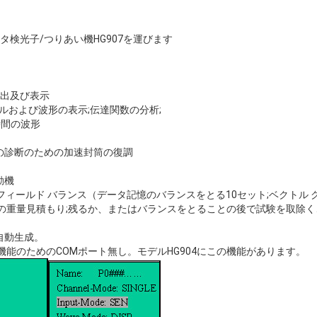
タ検光子/つりあい機HG907を運びます
抽出及び表示
トルおよび波形の表示;伝達関数の分析;
時間の波形
の診断のための加速封筒の復調
動機
フィールド バランス（データ記憶のバランスをとる10セット;ベクトル
の重量見積もり;残るか、またはバランスをとることの後で試験を取除く
自動生成。
機能のためのCOMポート無し。モデルHG904にこの機能があります。