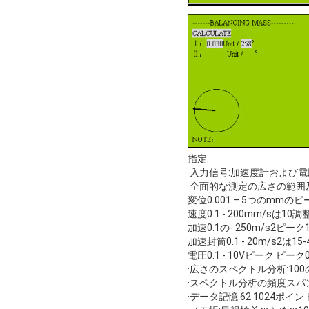
指定:
·入力信号:加速度計および
·全面的な測定の広さの範囲
変位0.001 – 5つのmmのピー
速度0.1 - 200mm/sは10調
加速0.1の- 250m/s2ピーク10
加速封筒0.1 - 20m/s2は1
電圧0.1 - 10Vピーク ピーク0.
·広さのスペクトル分析:100のそ
·スペクトル分析の頻度スパン:1
·データ記憶:62 1024ポ