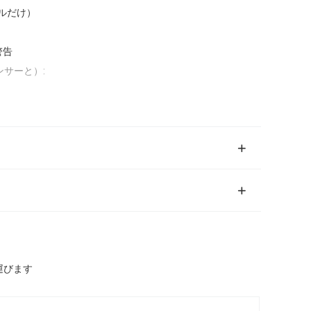
ャネルだけ）
警告
ンサーと）:
を運びます