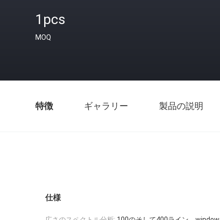
1pcs
MOQ
特徴
ギャラリー
製品の説明
仕様
広さのスペクトル分析:
100のそして400ライン、windowed