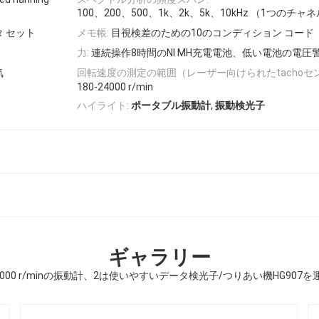
100、200、500、1k、2k、5k、10kHz （1つのチ
タ セット
メモ帳:
目視検差のための10のコンディション コード
力:
連続操作8時間のNI MH充電電池、低い電池の電圧
気
回転速度の測定の範囲（レーザー向けられたtachoセ
180-24000 r/min
,
ハイライト:
ポータブル振動計
振動検光子
ギャラリー
24000 r/minの振動計、2は使いやすいデータ検光子/つりあい機HG907