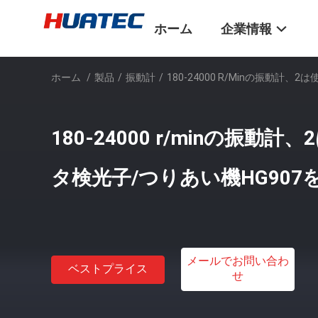
ホーム
企業情報
ホーム
/
製品
/
振動計
/
180-24000 R/minの振動計
180-24000 r/minの振動
タ検光子/つりあい機HG907
メールでお問い合わ
ベストプライス
せ