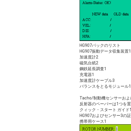
HG907パックのリスト
HG907振動データ収集装置1
加速度計2
磁気台紙2
鋼鉄延長調査1
充電器1
加速度計ケーブル3
バランスをとるモジュール1
Tacho/制動機センサーお
反射器のペーパーは1つを
クィック・スタート ガイド
HG907およびセンサー3の
携帯用ケース1