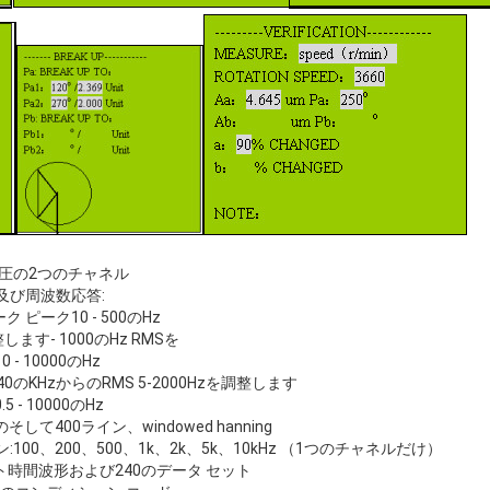
電圧の2つのチャネル
及び周波数応答:
ク ピーク10 - 500のHz
整します- 1000のHz RMSを
 - 10000のHz
5-40のKHzからのRMS 5-2000Hzを調整します
5 - 10000のHz
して400ライン、windowed hanning
00、200、500、1k、2k、5k、10kHz （1つのチャネルだけ）
イント時間波形および240のデータ セット