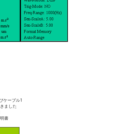
よびケーブル1
置きました
1
証明書