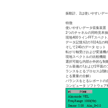
振動計、2は使いやすいデー
特徴:
使いやすいデータ収集装置
2つのチャネルの同時見本
現地400ラインFFTスペク
データ記憶:62の1024点の
そして240のデータ セット
転がり軸受けおよび変速機
現地スペクトルの比較機能
選択可能な内部か外的な制
フル装備の1および2平面の
ランスをとるプロセス;試験
とる重量の分解）
バランスをとるレポートの
コンピュータ ソフトウェア