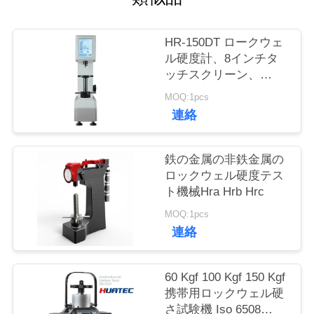
質
管
HR-150DT ロークウェ
ル硬度計、8インチタ
理
ッチスクリーン、
150kgf容量
MOQ:1pcs
私
連絡
達
鉄の金属の非鉄金属の
に
ロックウェル硬度テス
ト機械Hra Hrb Hrc
連
MOQ:1pcs
絡
連絡
し
60 Kgf 100 Kgf 150 Kgf
な
携帯用ロックウェル硬
さ
さ試験機 Iso 6508