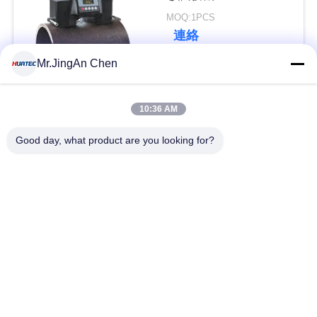
Astm E18 磁気
い
MOQ:1PCS
連絡
Mr.JingAn Chen
引
人気カテゴリ
すべて
用
10:36 AM
を
超音波探傷器
超音波厚さ計
Good day, what product are you looking for?
要
求
厚さ計コーティング
ポータブル硬度計
し
X線のパイプラインの
X線探傷器
な
クローラー
さ
ホリデー検出器
磁性粒子のテスト
い