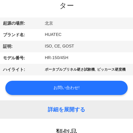
達
ター
に
つ
起源の場所:
北京
い
HUATEC
ブランド名:
て
ISO, CE, GOST
証明:
HR-150/45H
モデル番号:
工
,
ハイライト:
ポータブルブリネル硬さ試験機
ビッカース硬度機
場
お問い合わせ!
旅
行
詳細を展開する
品
類似品