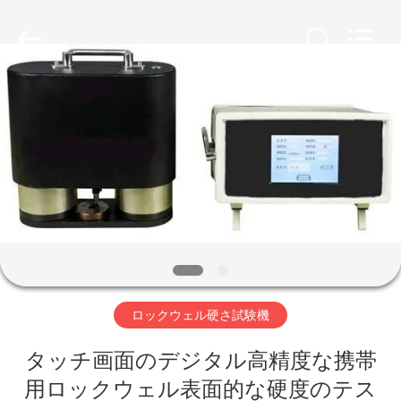
©
2011
-
2026
HUATEC
GROUP
CORPORATION.
All
家
Rights
Reserved.
プ
ロ
ダ
ク
ト
ロックウェル硬さ試験機
タッチ画面のデジタル高精度な携帯
私
用ロックウェル表面的な硬度のテス