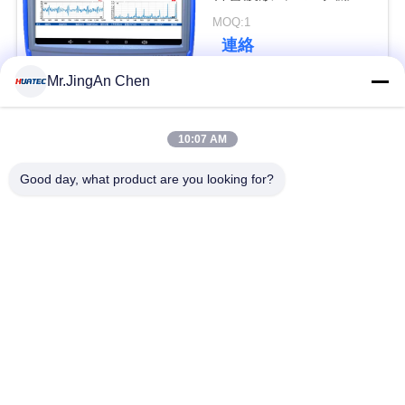
検出器
い
MOQ:1
連絡
Mr.JingAn Chen
引
人気カテゴリ
すべて
用
10:07 AM
を
超音波探傷器
超音波厚さ計
Good day, what product are you looking for?
要
求
厚さ計コーティング
ポータブル硬度計
し
X線のパイプラインの
X線探傷器
な
クローラー
さ
ホリデー検出器
磁性粒子のテスト
い