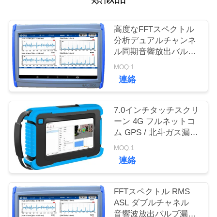
質
管
高度なFFTスペクトル
分析デュアルチャンネ
理
ル同期音響放出バルブ
漏洩検出器（オプショ
MOQ:1
ンのゲイン付き）
私
連絡
達
7.0インチタッチスクリ
に
ーン 4G フルネットコ
ム GPS / 北斗ガス漏れ
連
音響画像機 HAI-100
MOQ:1
絡
連絡
し
FFTスペクトル RMS
な
ASL ダブルチャネル
さ
音響波放出バルブ漏れ