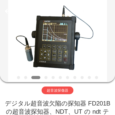
©
2011
-
2026
HUATEC
GROUP
CORPORATION.
All
家
Rights
Reserved.
プ
ロ
ダ
ク
ト
超音波探傷器
デジタル超音波欠陥の探知器 FD201B
私
の超音波探知器、NDT、UT の ndt テ