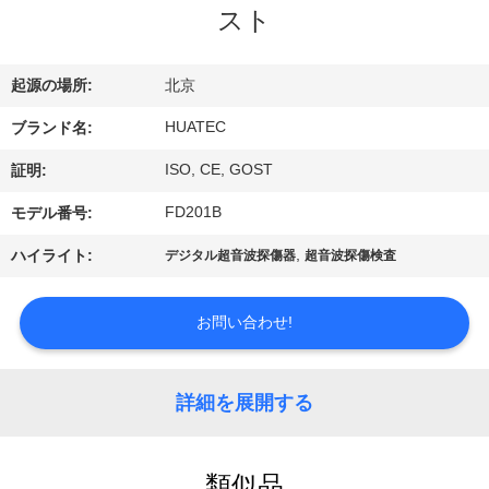
達
スト
に
つ
起源の場所:
北京
い
HUATEC
ブランド名:
て
ISO, CE, GOST
証明:
FD201B
モデル番号:
工
,
ハイライト:
デジタル超音波探傷器
超音波探傷検査
場
お問い合わせ!
旅
行
詳細を展開する
品
類似品