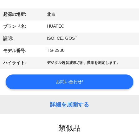
達
に
起源の場所:
北京
つ
HUATEC
ブランド名:
い
ISO, CE, GOST
証明:
て
TG-2930
モデル番号:
,
ハイライト:
デジタル超音波厚さ計
膜厚を測定します。
工
場
お問い合わせ!
旅
詳細を展開する
行
類似品
品