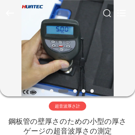
©
2011
-
2026
HUATEC
GROUP
CORPORATION.
All
家
Rights
Reserved.
プ
ロ
ダ
ク
ト
超音波厚さ計
鋼板管の壁厚さのための小型の厚さ
私
ゲージの超音波厚さの測定