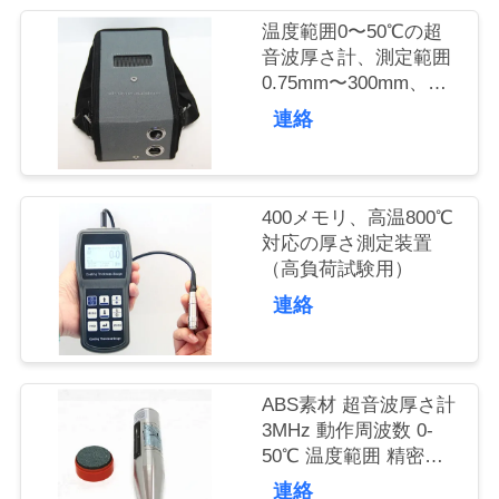
質
温度範囲0〜50℃の超
管
音波厚さ計、測定範囲
0.75mm〜300mm、試
理
験深さ120mm
連絡
私
達
400メモリ、高温800℃
対応の厚さ測定装置
に
（高負荷試験用）
連絡
連
絡
し
ABS素材 超音波厚さ計
3MHz 動作周波数 0-
な
50℃ 温度範囲 精密な
厚さ測定用
さ
連絡