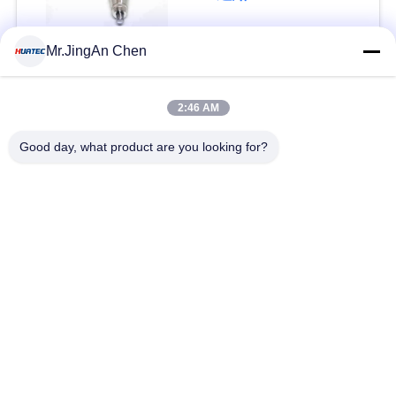
い
Mr.JingAn Chen
人気カテゴリ
引
すべて
2:46 AM
用
超音波探傷器
超音波厚さ計
Good day, what product are you looking for?
を
要
厚さ計コーティング
ポータブル硬度計
求
X線のパイプラインの
し
X線探傷器
クローラー
な
ホリデー検出器
磁性粒子のテスト
さ
い