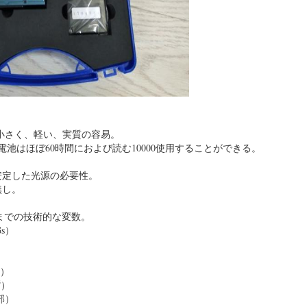
小さく、軽い、実質の容易。
リ電池はほぼ60時間におよび読む10000使用することができる。
安定した光源の必要性。
無し。
準）までの技術的な変数。
Gs）
）
）
3
）
部）