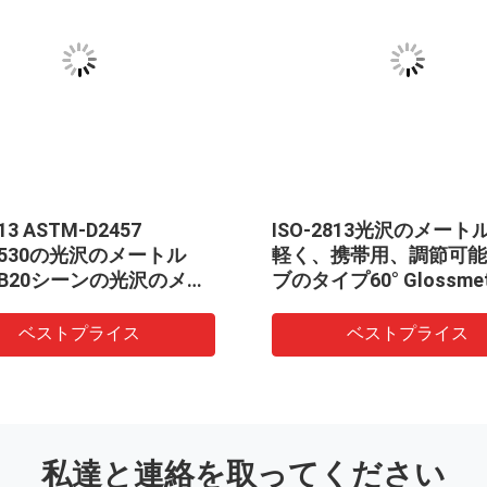
M-D2457
ISO-2813光沢のメートルとの
の光沢のメートル
軽く、携帯用、調節可能なノ
シーンの光沢のメー
ブのタイプ60° Glossmeter 60
度
プライス
ベストプライス
私達と連絡を取ってください