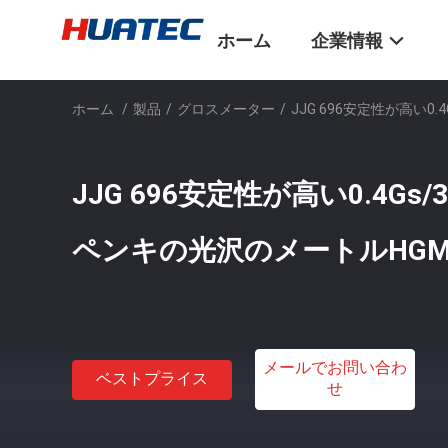
ホーム
企業情報
ホーム
/
製品
/
グロスメーター
/
JJG 696安定性が高い0.
JJG 696安定性が高い0.4Gs/
ペンキの光沢のメートルHGM-
メールでお問い合わ
ベストプライス
せ