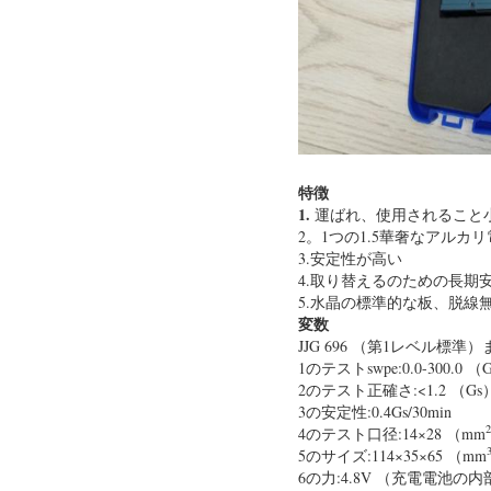
特徴
1.
運ばれ、使用されること
2。1つの1.5華奢なアルカ
3.安定性が高い
4.取り替えるのための長期
5.水晶の標準的な板、脱線
変数
JJG 696 （第1レベル標
1のテストswpe:0.0-300.0 （
2のテスト正確さ:<1.2 （Gs
3の安定性:0.4Gs/30min
2
4のテスト口径:14×28 （mm
5のサイズ:114×35×65 （mm
6の力:4.8V （充電電池の内