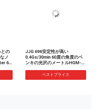
JJG 696安定性が高い
Iso7668
0.4Gs/30min 60度の角度のペ
ルの2000
ンキの光沢のメートルHGM-
三角度三デジ
BZ60
ベストプライス
ベス