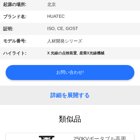
達
起源の場所:
北京
に
HUATEC
ブランド名:
つ
ISO, CE, GOST
証明:
い
モデル番号:
人材開発シリーズ
て
,
ハイライト:
X 光線の点検装置
産業X光線機械
工
お問い合わせ!
場
旅
詳細を展開する
行
類似品
品
250KVポータブル高周