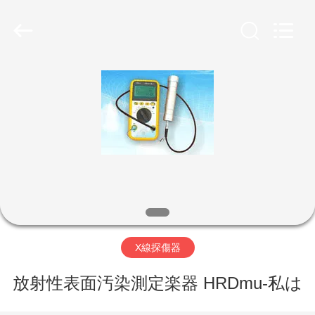
©
2011
-
2026
HUATEC
GROUP
CORPORATION.
All
家
Rights
Reserved.
プ
ロ
ダ
ク
ト
X線探傷器
放射性表面汚染測定楽器 HRDmu-私は
私