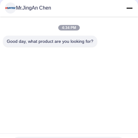
Mr.JingAn Chen
い
人気カテゴリ
すべて
4:34 PM
引
超音波探傷器
超音波厚さ計
Good day, what product are you looking for?
用
を
厚さ計コーティング
ポータブル硬度計
要
X線のパイプラインの
求
X線探傷器
クローラー
し
な
ホリデー検出器
磁性粒子のテスト
さ
い
予約購読して下