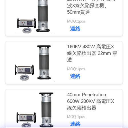
質
波X線欠陥探査機、
50mm貫通
管
MOQ:1pcs
理
連絡
私
160KV 480W 高電圧X
線欠陥検出器 22mm 穿
達
透
に
MOQ:1pcs
連絡
連
絡
40mm Penetration
600W 200KV 高電圧X
し
線欠陥検出器
な
MOQ:1pcs
連絡
さ