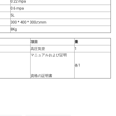
0.22 mpa
0.6 mpa
5L
300 * 400 * 300のmm
8Kg
項目
量
高圧気管
1
マニュアルおよび証明
各1
資格の証明書