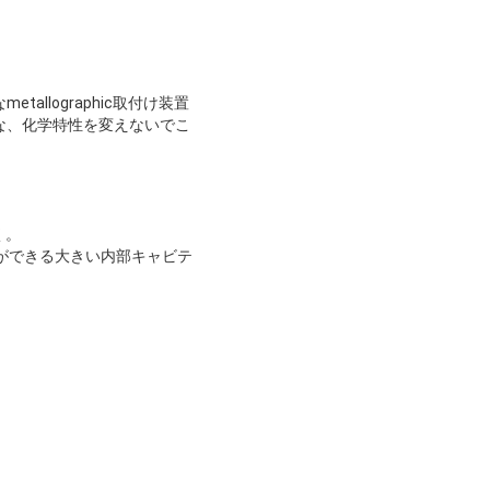
lographic取付け装置
な、化学特性を変えないでこ
く。
ができる大きい内部キャビテ