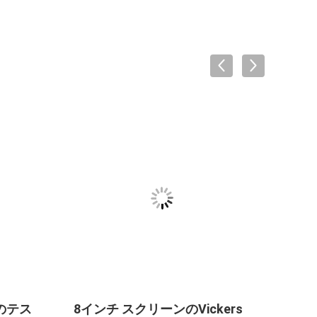
度のテス
8インチ スクリーンのVickers
110