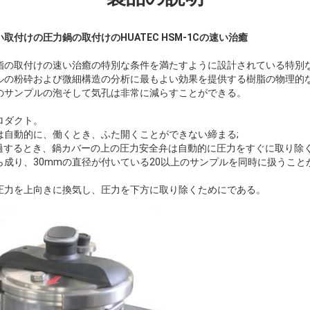
い取付けの圧力鍋の取付けの
HUATEC
HSM-1Cの速い治癒
取付けの速い治癒の特別な条件を満たすように設計されている特別なmetal
ルの粉砕および微細構造の分析に最もよい効果を提供する樹脂の物理的
のサンプルの泡そして気孔は非常に減らすことができる。
ロダクト。
は自動的に、働くとき、ふた開くことができない締まる;
超過するとき、鍋カバーの上の圧力安全弁は自動的に圧力をすぐに取り除
ら成り、30mmの直径が付いている20以上のサンプルを同時に扱うこと
圧力を上向きに換気し、圧力を下方に取り除くためにである。