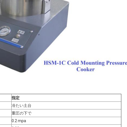
指定
冷たい土台
重圧の下で
0.2 mpa