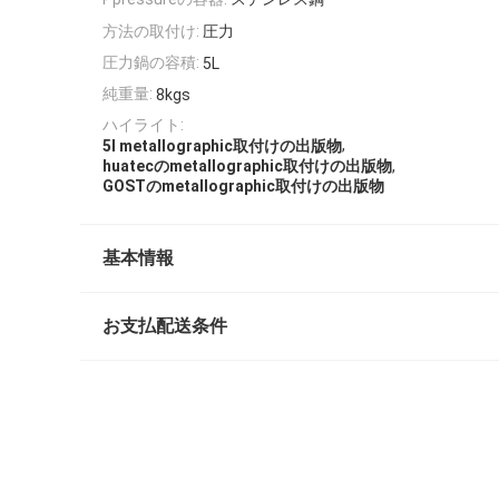
方法の取付け:
圧力
圧力鍋の容積:
5L
純重量:
8kgs
ハイライト:
,
5l metallographic取付けの出版物
,
huatecのmetallographic取付けの出版物
GOSTのmetallographic取付けの出版物
基本情報
お支払配送条件