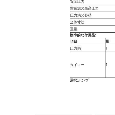
安全圧力
空気源の最高圧力
圧力鍋の容積
全体寸法
重量
標準的な付属品:
項目
量
圧力鍋
1
タイマー
1
選択:
ポンプ