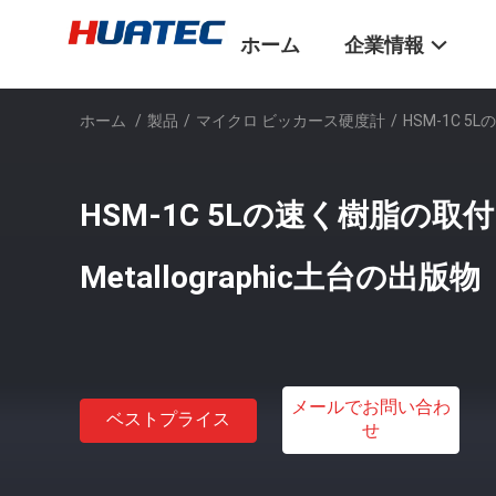
ホーム
企業情報
ホーム
/
製品
/
マイクロ ビッカース硬度計
/
HSM-1C 5
HSM-1C 5Lの速く樹脂の取
Metallographic土台の出版物
メールでお問い合わ
ベストプライス
せ