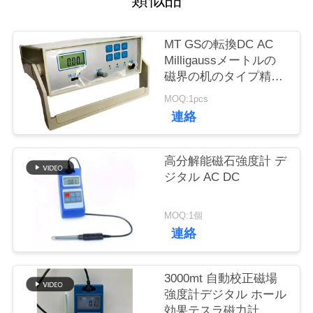
質
管
MT GSの転換DC AC
理
Milligaussメートルの
磁界の机のタイプ精密
HGS-20C
MOQ:1pcs
私
連絡
達
高分解能磁石強度計 デ
に
ジタル AC DC
連
MOQ:1個
絡
連絡
し
な
3000mt 自動校正磁場
強度計デジタル ホール
さ
効果テスラ磁力計