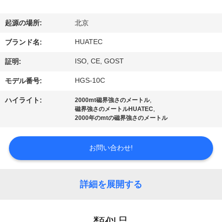
達
に
起源の場所:
北京
つ
HUATEC
ブランド名:
い
ISO, CE, GOST
証明:
て
HGS-10C
モデル番号:
,
ハイライト:
2000mt磁界強さのメートル
,
磁界強さのメートルHUATEC
工
2000年のmtの磁界強さのメートル
場
お問い合わせ!
旅
行
詳細を展開する
品
類似品