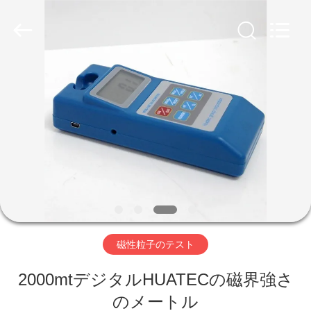
©
2011
-
2026
HUATEC
GROUP
CORPORATION.
All
家
Rights
Reserved.
プ
ロ
ダ
ク
ト
磁性粒子のテスト
2000mtデジタルHUATECの磁界強さ
私
のメートル