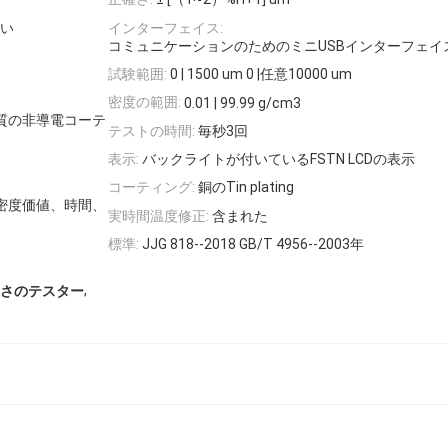
い
インターフェイス:
コミュニケーションのためのミニUSBインターフェイ
試験範囲:
0 | 1500 um 0 |任意10000 um
密度の範囲:
0.01 | 99.99 g/cm3
質の非導電コーテ
テストの時間:
毎秒3回
表示:
バックライトが付いているFSTN LCDの表示
コーティング:
銅のTin plating
密度価値、時間、
実時間温度修正:
含まれた
標準:
JJG 818--2018 GB/T 4956--2003年
,
さのテスター