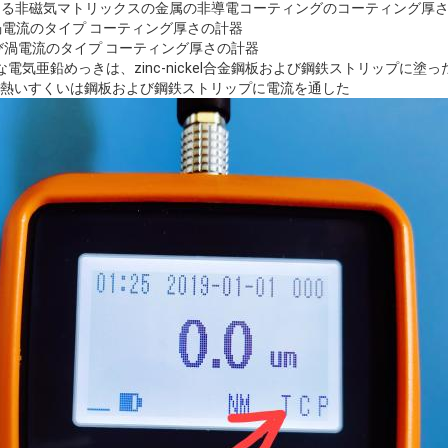
方法による非磁気マトリックスの金属の非導電コーティングのコーティング厚さ
および渦電流のタイプ コーティング厚さの計器
磁気および渦電流のタイプ コーティング厚さの計器
連続的な電気亜鉛めっきは、zinc-nickel合金鋼板および鋼鉄ストリップに塗っ
の連続的で熱いすくいは鋼板および鋼鉄ストリップに電流を通した