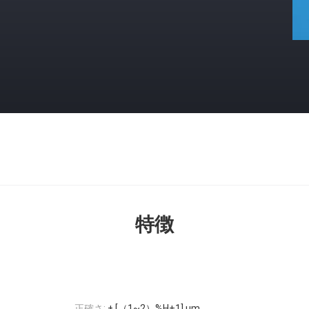
特徴
正確さ:
± [（1~2）%H+1] um