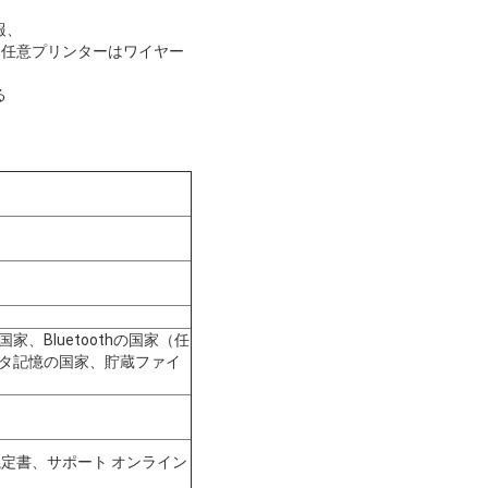
報、
ooth任意プリンターはワイヤー
る
Bluetoothの国家（任
タ記憶の国家、貯蔵ファイ
の議定書、サポート オンライン