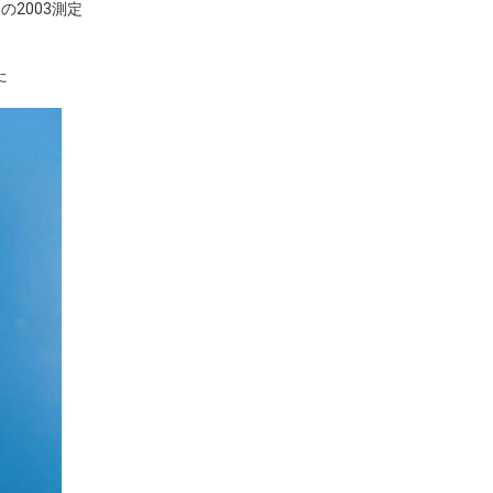
の2003測定
た