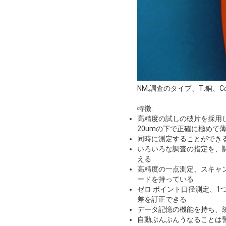
NM:調査のタイプ、T:銅、CのT
特徴:
高精度の試しの破片を採用
20umの下で正確に極めて
同時に測定することができ
いろいろな調査の指定を、
える
高精度の一点測定、スキャン
ードを持っている
ゼロ ポイント口径測定、
差を訂正できる
データ記憶の機能を持ち、
自動ぶんぶんうなることは