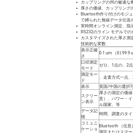
カップリングの州の敏速な
厚さの価値、カップリング
Bluetooth作り付けのモ
で縛られた無線データ伝送
実時間オンライン測定、指
RS232のライン モデルで
カスタマイズされた厚さ測
技術的な変数:
表示正確
0.1 um （0 | 9
さ
口径測定
ゼロ、1点の、2
モード
測定モー
、走査方式一点、
ド
表示
英国/中国の選択可
厚さの測定の価値
スクリー
意）、パワー・イ
ン表示
ル国家、等
データ記
時間、調査のタイ
憶
コミュニ
Bluetooth
ケーショ
測定またはスマー