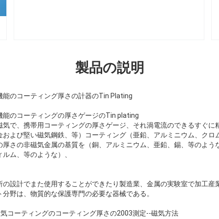
製品の説明
のコーティング厚さの計器のTin Plating
のコーティングの厚さゲージのTin plating
で、磁気で、携帯用コーティングの厚さゲージ、それ渦電流のできるすぐ
金および堅い磁気鋼鉄、等）コーティング（亜鉛、アルミニウム、クロ
の厚さの非磁気金属の基質を（銅、アルミニウム、亜鉛、錫、等のよう
ィルム、等のような）、
所の設計でまた使用することができたり製造業、金属の実験室で加工産
ト分野は、物質的な保護専門の必要な器械である。
の非磁気コーティングのコーティング厚さの2003測定--磁気方法