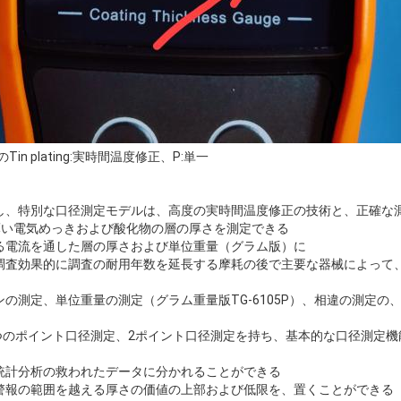
in plating:実時間温度修正、P:単一
し、特別な口径測定モデルは、高度の実時間温度修正の技術と、正確な測
薄い電気めっきおよび酸化物の層の厚さを測定できる
る電流を通した層の厚さおよび単位重量（グラム版）に
調査効果的に調査の耐用年数を延長する摩耗の後で主要な器械によって
の測定、単位重量の測定（グラム重量版TG-6105P）、相違の測定の
1つのポイント口径測定、2ポイント口径測定を持ち、基本的な口径測定
統計分析の救われたデータに分かれることができる
警報の範囲を越える厚さの価値の上部および低限を、置くことができる