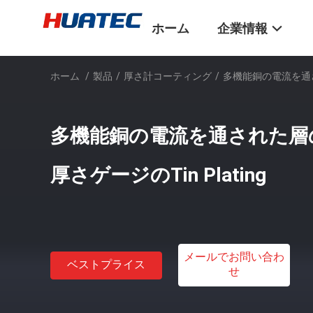
ホーム
企業情報
ホーム
/
製品
/
厚さ計コーティング
/
多機能銅の電流を通さ
多機能銅の電流を通された層
厚さゲージのTin Plating
メールでお問い合わ
ベストプライス
せ