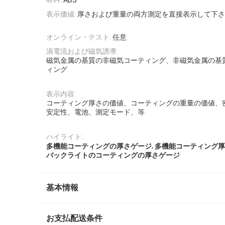
ABS
表示価値:
厚さおよび重量の両方測定を直接表示して下さ
オンライン・テスト:
任意
渦電流および磁気誘導:
磁気金属の基質の非磁気コーティング、非磁気金属の基
ィング
表示内容:
コーティング厚さの価値、コーティングの重量の価値、
安定性、電池、測定モード、等
ハイライト:
,
多機能コーティングの厚さゲージ
多機能コーティング厚
バックライトのコーティングの厚さゲージ
基本情報
お支払配送条件