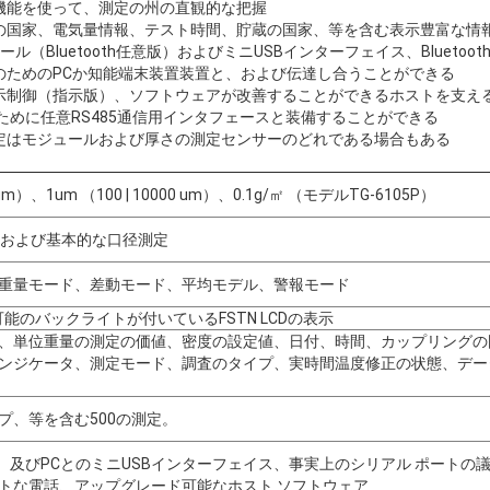
機能を使って、測定の州の直観的な把握
の国家、電気量情報、テスト時間、貯蔵の国家、等を含む表示豊富な情
ジュール（Bluetooth任意版）およびミニUSBインターフェイス、Bluet
のためのPCか知能端末装置装置と、および伝達し合うことができる
示制御（指示版）、ソフトウェアが改善することができるホストを支え
のために任意RS485通信用インタフェースと装備することができる
定はモジュールおよび厚さの測定センサーのどれである場合もある
9.9 um）、1um （100 | 10000 um）、0.1g/㎡ （モデルTG-6105P）
点および基本的な口径測定
重量モード、差動モード、平均モデル、警報モード
能のバックライトが付いているFSTN LCDの表示
、単位重量の測定の価値、密度の設定値、日付、時間、カップリングの国家、
ンジケータ、測定モード、調査のタイプ、実時間温度修正の状態、デー
プ、等を含む500の測定。
 （任意）及びPCとのミニUSBインターフェイス、事実上のシリアル ポート
トな電話、アップグレード可能なホスト ソフトウェア