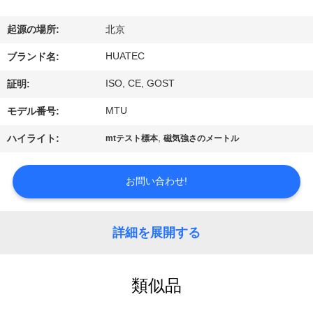
達
に
起源の場所:
北京
つ
HUATEC
ブランド名:
い
ISO, CE, GOST
証明:
て
MTU
モデル番号:
,
ハイライト:
mtテスト標本
磁気強さのメートル
工
お問い合わせ!
場
旅
詳細を展開する
行
類似品
品