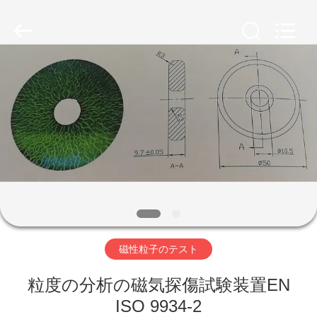
©
2011
-
2026
HUATEC
GROUP
CORPORATION.
All
家
Rights
Reserved.
プ
ロ
ダ
ク
ト
磁性粒子のテスト
粒度の分析の磁気探傷試験装置EN
私
ISO 9934-2