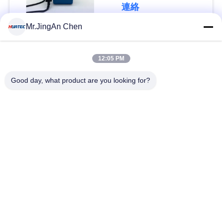
連絡
い
Mr.JingAn Chen
人気カテゴリ
すべて
引
12:05 PM
用
超音波探傷器
超音波厚さ計
Good day, what product are you looking for?
を
要
厚さ計コーティング
ポータブル硬度計
求
X線のパイプラインの
X線探傷器
し
クローラー
な
ホリデー検出器
磁性粒子のテスト
さ
い