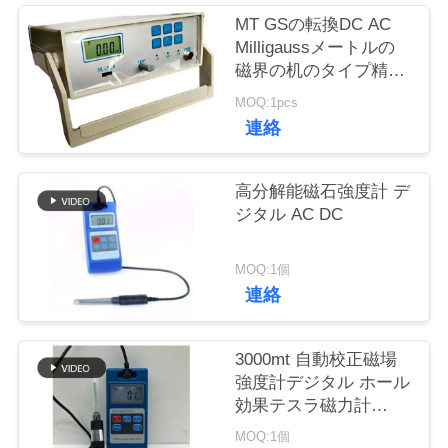
質
MT GSの転換DC AC
管
Milligaussメートルの
磁界の机のタイプ精密
理
HGS-20C
MOQ:1pcs
連絡
私
高分解能磁石強度計 デ
達
ジタル AC DC
に
MOQ:1個
連
連絡
絡
し
3000mt 自動校正磁場
強度計デジタル ホール
な
効果テスラ磁力計
Hgs-106
さ
MOQ:1個