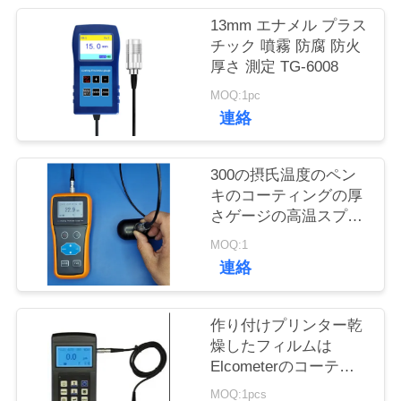
質
13mm エナメル プラス
管
チック 噴霧 防腐 防火
厚さ 測定 TG-6008
理
MOQ:1pc
連絡
私
達
300の摂氏温度のペン
キのコーティングの厚
に
さゲージの高温スプレ
ーの層のペンキの層
連
MOQ:1
連絡
絡
し
作り付けプリンター乾
燥したフィルムは
な
Elcometerのコーティ
ングの厚さゲージ
さ
MOQ:1pcs