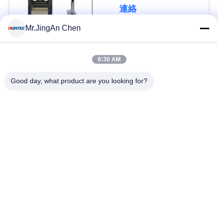
Tg110を塗る
連絡
い
Mr.JingAn Chen
人気カテゴリ
引
すべて
6:30 AM
用
超音波探傷器
超音波厚さ計
Good day, what product are you looking for?
を
要
厚さ計コーティング
ポータブル硬度計
求
X線のパイプラインの
し
X線探傷器
クローラー
な
ホリデー検出器
磁性粒子のテスト
さ
い