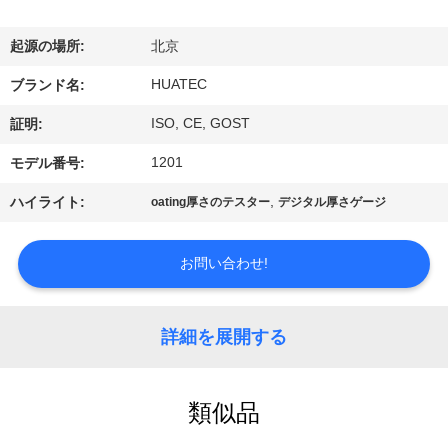
達
に
起源の場所:
北京
つ
HUATEC
ブランド名:
い
ISO, CE, GOST
証明:
て
1201
モデル番号:
,
ハイライト:
oating厚さのテスター
デジタル厚さゲージ
工
場
お問い合わせ!
旅
詳細を展開する
行
類似品
品