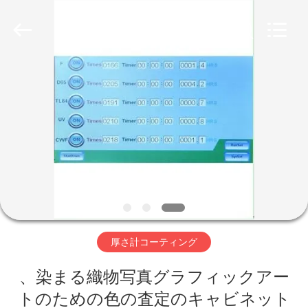
©
2011
-
2026
HUATEC
GROUP
CORPORATION.
All
家
Rights
Reserved.
プ
ロ
ダ
ク
ト
厚さ計コーティング
、染まる織物写真グラフィックアー
私
トのための色の査定のキャビネット