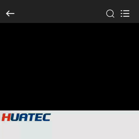
©
2011
-
2026
HUATEC
GROUP
CORPORATION.
All
家
Rights
Reserved.
プ
ロ
ダ
ク
ト
私