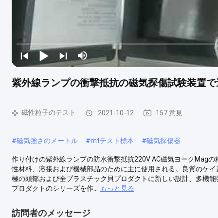
紫外線ランプの衝撃抵抗の磁気探傷試験装置で
磁性粒子のテスト
2021-10-12
157 意見
#
磁気強さのメートル
#
mtテスト標本
#
磁気探傷器
作り付けの紫外線ランプの防水衝撃抵抗220V AC磁気ヨークMag
性材料、溶接および機械部品のために主に使用される。良質のケイ
極の頭部および全プラスチック貝プロダクトに新しい設計、多機能
プロダクトのシリーズを作...
もっと見る
訪問者のメッセージ