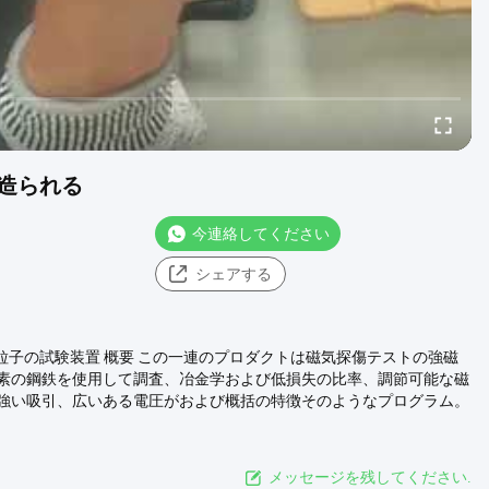
造られる
今連絡してください
シェアする
の粒子の試験装置 概要 この一連のプロダクトは磁気探傷テストの強磁
素の鋼鉄を使用して調査、冶金学および低損失の比率、調節可能な磁
強い吸引、広いある電圧がおよび概括の特徴そのようなプログラム。
メッセージを残してください.