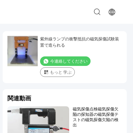
紫外線ランプの衝撃抵抗の磁気探傷試験装
置で造られる
今連絡してください
もっと 学ぶ
関連動画
磁気探傷点検磁気探傷欠
陥の探知器の磁気探傷テ
ストの磁気探傷欠陥の検
出