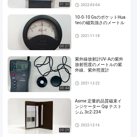
磁性粒子のテスト
01:30
2022-03-04
10-0-10 GsのポケットHua
tecの磁気強さのメートル
磁性粒子のテスト
2021-11-18
00:27
紫外線放射計UV-Aの紫外
放射照度のメートルの紫
外線、紫外照度計
磁性粒子のテスト
2021-12-22
00:44
Asme 定量的品質磁束イ
ンジケーター Qqi テスト
シム 3c2-234
磁性粒子のテスト
2022-12-16
00:29