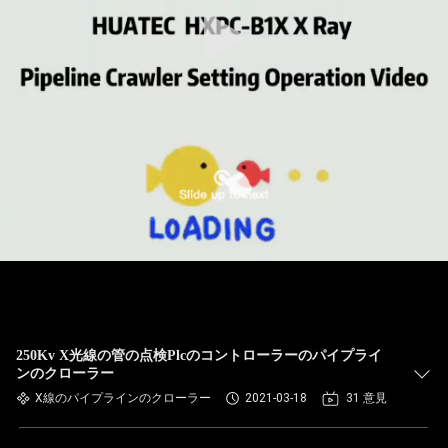
達
に
つ
い
て
工
場
旅
行
250Kv X光線の管の点検Plcのコントローラーのパイプライ
ンのクローラー
X線のパイプラインのクローラー
2021-03-18
31 意見
品