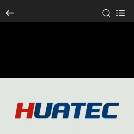
©
2011
-
2026
HUATEC
GROUP
CORPORATION.
All
家
Rights
Reserved.
プ
ロ
ダ
ク
ト
私