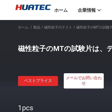
ホーム
企業情報
ホーム
/
製品
/
磁性粒子のテスト
/
磁性粒子のMTの試験
磁性粒子のMTの試験片は、
メールでお問い合わ
ベストプライス
せ
1pcs