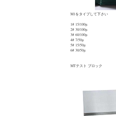
M1をタイプして
1# 15/100μ
2# 30/100μ
3# 60/100μ
4# 7/50μ
5# 15/50μ
6# 30/50μ
MTテスト ブロック